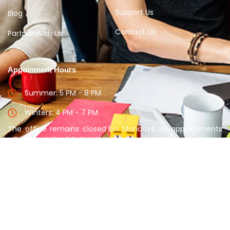
Support Us
Blog
Contact Us
Partner With Us
Appoinment Hours
Summer: 5 PM - 8 PM
Winters: 4 PM - 7 PM
The office remains closed on Mondays, so appointments
will not be scheduled on this day.
Please take appointment before meeting the
Counselor
Copyright © 2025 Disha Guidance. All rights reserved.
PRIVACY POLICY
SUPPORT
TERM & CONDITION