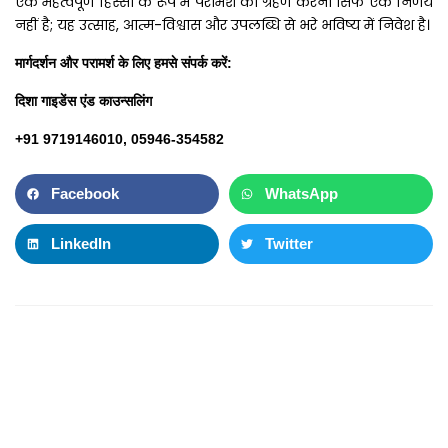
एक महत्वपूर्ण हिस्सा के रूप में परामर्श को ग्रहण करना सिर्फ एक निर्णय
नहीं है; यह उत्साह, आत्म-विश्वास और उपलब्धि से भरे भविष्य में निवेश है।
मार्गदर्शन
और
परामर्श
के
लिए
हमसे
संपर्क
करें
:
दिशा
गाइडेंस
एंड
काउन्सलिंग
+91 9719146010, 05946-354582
Facebook
WhatsApp
LinkedIn
Twitter
Prev
N