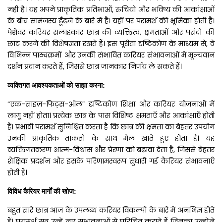
नहीं है। यह अपने प्राकृतिक प्रतिभाओं, रुचियों और भविष्य की आकांक्षाओं
के बीच सामंजस्य ढूँढने के बारे में है। यहीं पर परामर्श की भूमिका होती है।
पेशेवर करियर सलाहकार छात्र की व्यक्तित्व, क्षमताओं और पसंदों की
छांट करने की विशेषज्ञता रखते हैं। इस पूरीता दृष्टिकोण के माध्यम से, वे
विभिन्न पाठ्यक्रमों और उनकी संभावित करियर संभावनाओं में मूल्यवान
दर्शन प्रदान करते हैं, जिससे छात्र जानकार निर्णय ले सकते हैं।
व्यक्तिगत
आवश्यकताओं
को
साझा
करना
:
“एक-साइज़-फिट्स-ऑल” दृष्टिकोण शिक्षा और करियर योजनाओं में
लागू नहीं होता। प्रत्येक छात्र के पास विशिष्ट क्षमताएँ और आकांक्षाएँ होती
हैं। प्रभावी परामर्श सुनिश्चित करता है कि छात्र की क्षमता का बेहतर उपयोग
उनकी प्राकृतिक ताकतों के साथ मेल खाते हुए होता है। यह
व्यक्तिगतकरण आत्म-विश्वास और प्रेरणा को बढ़ावा देता है, जिससे बेहतर
शैक्षिक प्रदर्शन और इसके परिणामस्वरूप सुधारी गई कैरियर संभावनाएँ
होती हैं।
विविध
कैरियर
मार्गों
की
खोज
:
बहुत सारे छात्र आज के उपलब्ध करियर विकल्पों के बारे में अनभिज्ञ होते
हैं। परामर्श सत्र उन्हें नए संभावनाओं से परिचित कराते हैं जिनका उन्होंने